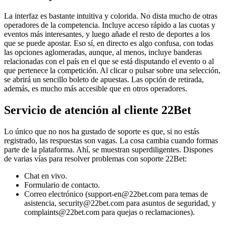
La interfaz es bastante intuitiva y colorida. No dista mucho de otras
operadores de la competencia. Incluye acceso rápido a las cuotas y
eventos más interesantes, y luego añade el resto de deportes a los
que se puede apostar. Eso sí, en directo es algo confusa, con todas
las opciones aglomeradas, aunque, al menos, incluye banderas
relacionadas con el país en el que se está disputando el evento o al
que pertenece la competición. Al clicar o pulsar sobre una selección,
se abrirá un sencillo boleto de apuestas. Las opción de retirada,
además, es mucho más accesible que en otros operadores.
Servicio de atención al cliente 22Bet
Lo único que no nos ha gustado de soporte es que, si no estás
registrado, las respuestas son vagas. La cosa cambia cuando formas
parte de la plataforma. Ahí, se muestran superdiligentes. Dispones
de varias vías para resolver problemas con soporte 22Bet:
Chat en vivo.
Formulario de contacto.
Correo electrónico (
support-en@22bet.com
para temas de
asistencia,
security@22bet.com
para asuntos de seguridad, y
complaints@22bet.com
para quejas o reclamaciones).