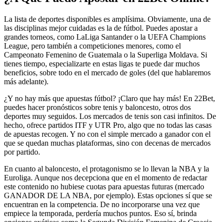
La lista de deportes disponibles es amplísima. Obviamente, una de
las disciplinas mejor cuidadas es la de fútbol. Puedes apostar a
grandes torneos, como LaLiga Santander o la UEFA Champions
League, pero también a competiciones menores, como el
Campeonato Femenino de Guatemala o la Superliga Moldava. Si
tienes tiempo, especializarte en estas ligas te puede dar muchos
beneficios, sobre todo en el mercado de goles (del que hablaremos
más adelante).
¿Y no hay más que apuestas fútbol? ¡Claro que hay más! En 22Bet,
puedes hacer pronósticos sobre tenis y baloncesto, otros dos
deportes muy seguidos. Los mercados de tenis son casi infinitos. De
hecho, ofrece partidos ITF y UTR Pro, algo que no todas las casas
de apuestas recogen. Y no con el simple mercado a ganador con el
que se quedan muchas plataformas, sino con decenas de mercados
por partido.
En cuanto al baloncesto, el protagonismo se lo llevan la NBA y la
Euroliga. Aunque nos decepciona que en el momento de redactar
este contenido no hubiese cuotas para apuestas futuras (mercado
GANADOR DE LA NBA, por ejemplo). Estas opciones sí que se
encuentran en la competencia. De no incorporarse una vez que
empiece la temporada, perdería muchos puntos. Eso sí, brinda