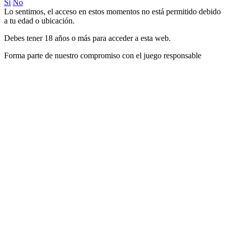
Si
No
Lo sentimos, el acceso en estos momentos no está permitido debido
a tu edad o ubicación.
Debes tener 18 años o más para acceder a esta web.
Forma parte de nuestro compromiso con el juego responsable