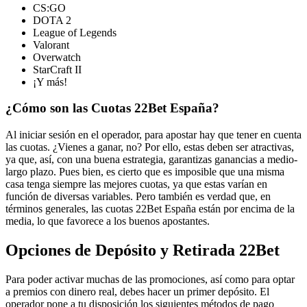
CS:GO
DOTA 2
League of Legends
Valorant
Overwatch
StarCraft II
¡Y más!
¿Cómo son las Cuotas 22Bet España?
Al iniciar sesión en el operador, para apostar hay que tener en cuenta
las cuotas. ¿Vienes a ganar, no? Por ello, estas deben ser atractivas,
ya que, así, con una buena estrategia, garantizas ganancias a medio-
largo plazo. Pues bien, es cierto que es imposible que una misma
casa tenga siempre las mejores cuotas, ya que estas varían en
función de diversas variables. Pero también es verdad que, en
términos generales, las cuotas 22Bet España están por encima de la
media, lo que favorece a los buenos apostantes.
Opciones de Depósito y Retirada 22Bet
Para poder activar muchas de las promociones, así como para optar
a premios con dinero real, debes hacer un primer depósito. El
operador pone a tu disposición los siguientes métodos de pago