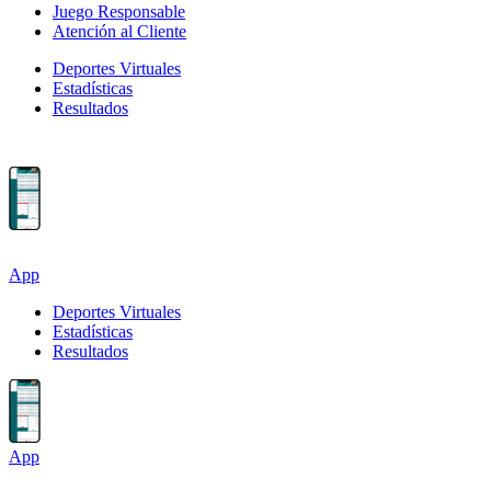
Juego Responsable
Atención al Cliente
Deportes Virtuales
Estadísticas
Resultados
App
Deportes Virtuales
Estadísticas
Resultados
App