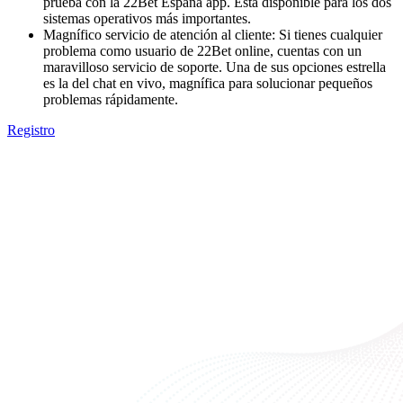
prueba con la 22Bet España app. Está disponible para los dos
sistemas operativos más importantes.
Magnífico servicio de atención al cliente: Si tienes cualquier
problema como usuario de 22Bet online, cuentas con un
maravilloso servicio de soporte. Una de sus opciones estrella
es la del chat en vivo, magnífica para solucionar pequeños
problemas rápidamente.
Registro