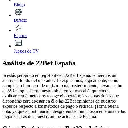
Bingo
Directo
Esports
Juegos de TV
Análisis de 22Bet España
Si estás pensando en registrarte en 22Bet España, te traemos un
análisis a fondo del operador. Te explicamos, lógicamente, cómo
completar el proceso de registro para, posteriormente, llevar a cabo
el 22Bet login. Pero nuestro objetivo va más allá: queremos
explicarte qué mercados recoge el operador, las cuotas de las que
dispondrás para apostar en él o las 22Bet opiniones de nuestros
expertos respecto a los métodos de pago o retirada. ¡Toma buena
nota, ya que a continuación desgranamos minuciosamente una de las
mejores casas de apuestas online actuales de España!