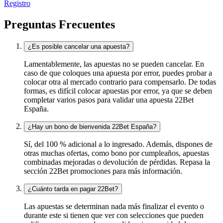
Registro
Preguntas Frecuentes
¿Es posible cancelar una apuesta?
Lamentablemente, las apuestas no se pueden cancelar. En
caso de que coloques una apuesta por error, puedes probar a
colocar otra al mercado contrario para compensarlo. De todas
formas, es difícil colocar apuestas por error, ya que se deben
completar varios pasos para validar una apuesta 22Bet
España.
¿Hay un bono de bienvenida 22Bet España?
Sí, del 100 % adicional a lo ingresado. Además, dispones de
otras muchas ofertas, como bono por cumpleaños, apuestas
combinadas mejoradas o devolución de pérdidas. Repasa la
sección 22Bet promociones para más información.
¿Cuánto tarda en pagar 22Bet?
Las apuestas se determinan nada más finalizar el evento o
durante este si tienen que ver con selecciones que pueden